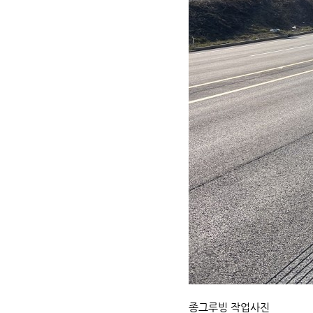
종그루빙 작업사진