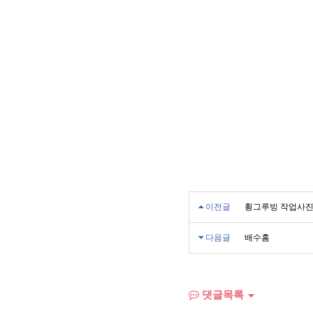
이전글
횡그루빙 작업사
다음글
배수홈
댓글목록